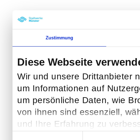
Zustimmung
Diese Webseite verwend
Wir und unsere Drittanbieter 
um Informationen auf Nutzerg
um persönliche Daten, wie Br
von ihnen sind essenziell, wä
und Ihre Erfahrung zu verbess
klicken, verarbeiten wir und we
Einwilligungsauswahl