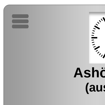
Ashö
(au