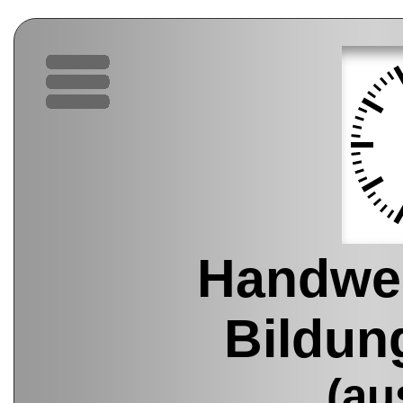
Handwe
Bildun
(au