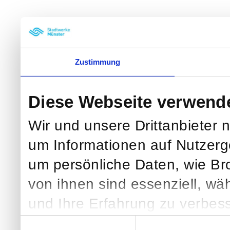
Zustimmung
Diese Webseite verwend
Wir und unsere Drittanbieter 
um Informationen auf Nutzerg
um persönliche Daten, wie Br
von ihnen sind essenziell, wä
und Ihre Erfahrung zu verbess
klicken, verarbeiten wir und we
Einwilligungsauswahl