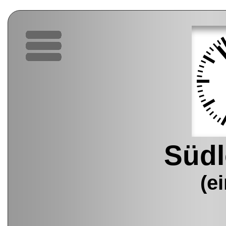
Süd
(e