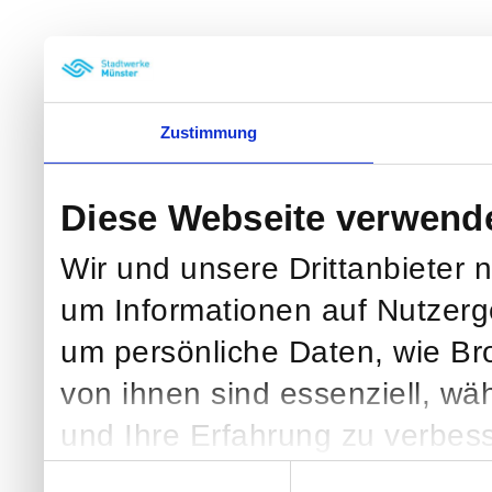
Zustimmung
Diese Webseite verwend
Wir und unsere Drittanbieter 
um Informationen auf Nutzerg
um persönliche Daten, wie Br
von ihnen sind essenziell, wä
und Ihre Erfahrung zu verbess
klicken, verarbeiten wir und we
Einwilligungsauswahl