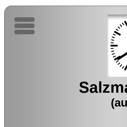
Salzm
(a