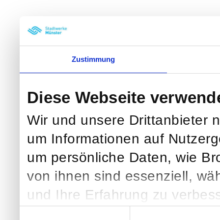
Zustimmung
Diese Webseite verwend
Wir und unsere Drittanbieter 
um Informationen auf Nutzerg
um persönliche Daten, wie Br
von ihnen sind essenziell, wä
und Ihre Erfahrung zu verbess
klicken, verarbeiten wir und we
Einwilligungsauswahl