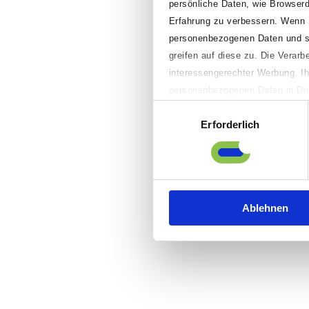
persönliche Daten, wie Browserd
Erfahrung zu verbessern. Wenn Sie
personenbezogenen Daten und spe
greifen auf diese zu. Die Verar
interessengerechter Werbung. Ih
personenbezogenen Daten in Drit
richterlichen Beschluss durch lo
Einwilligungsauswahl
Erforderlich
„Anpassen“ klicken, können Sie 
Präferenzen einstellen sowie ei
sowie Ihre Einwilligung widerruf
Informationen finden Sie in uns
Ablehnen