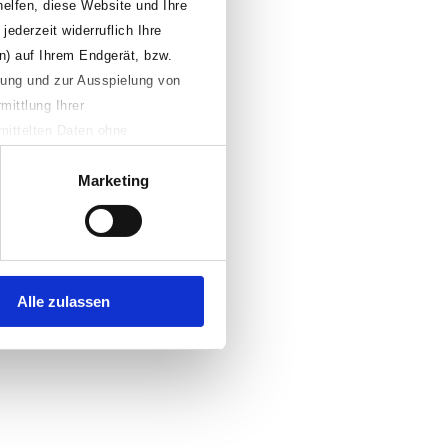
helfen, diese Website und Ihre
jederzeit widerruflich Ihre
n) auf Ihrem Endgerät, bzw.
erung und zur Ausspielung von
mittlung Ihrer
mittelten Daten ohne
Falls Sie auf den Button
Marketing
n, Ihre individuellen
äferenzen jederzeit anpassen
te aufrufen. Weitere
Alle zulassen