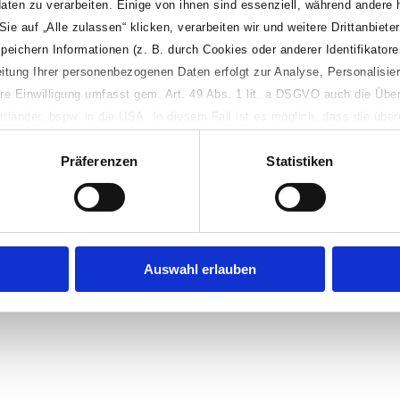
aten zu verarbeiten. Einige von ihnen sind essenziell, während andere 
 auf „Alle zulassen“ klicken, verarbeiten wir und weitere Drittanbieter 
ichern Informationen (z. B. durch Cookies oder anderer Identifikatore
Alle Angaben ohne Gewähr!
beitung Ihrer personenbezogenen Daten erfolgt zur Analyse, Personalisi
Impressum
Datenschutz
re Einwilligung umfasst gem. Art. 49 Abs. 1 lit. a DSGVO auch die Über
tländer, bspw. in die USA. In diesem Fall ist es möglich, dass die über
kale Behörden innerhalb des jeweiligen Drittlandes verarbeitet werden. 
Präferenzen
Statistiken
weitere Details zur Verarbeitung Ihrer personenbezogenen Daten einsehe
nwilligungspflichte Verarbeitungsvorgänge ablehnen. Sie können Ihre Pr
en, indem Sie die Datenschutzeinstellungen unten links auf dieser Websi
erer Datenschutzerklärung oder im Banner unter „Details“.
Auswahl erlauben