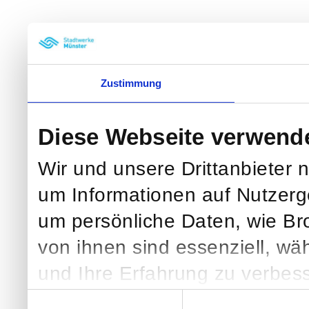
Zustimmung
Diese Webseite verwend
Wir und unsere Drittanbieter 
um Informationen auf Nutzerg
um persönliche Daten, wie Br
von ihnen sind essenziell, wä
und Ihre Erfahrung zu verbess
klicken, verarbeiten wir und we
Einwilligungsauswahl