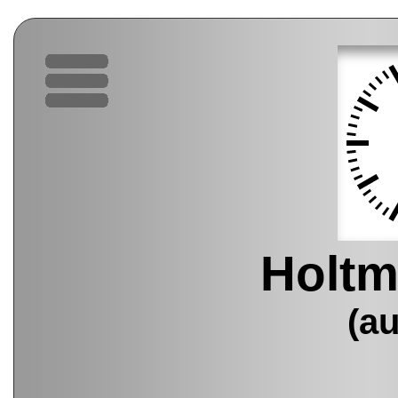
Holt
(a