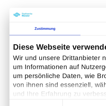
Zustimmung
Diese Webseite verwend
Wir und unsere Drittanbieter 
um Informationen auf Nutzerg
um persönliche Daten, wie Br
von ihnen sind essenziell, wä
und Ihre Erfahrung zu verbess
klicken, verarbeiten wir und we
Einwilligungsauswahl