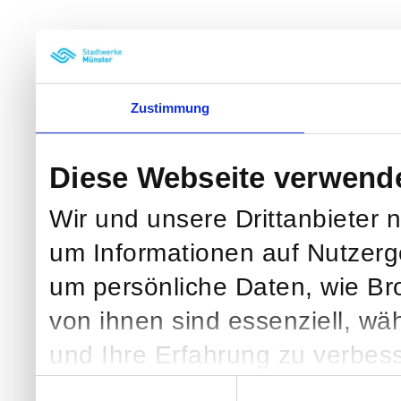
Zustimmung
Diese Webseite verwend
Wir und unsere Drittanbieter 
um Informationen auf Nutzerg
um persönliche Daten, wie Br
von ihnen sind essenziell, wä
und Ihre Erfahrung zu verbess
klicken, verarbeiten wir und we
Einwilligungsauswahl