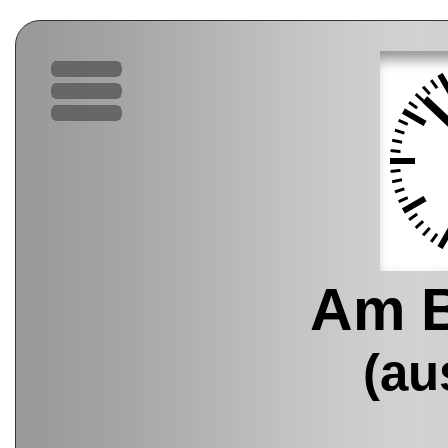
Am B
(au