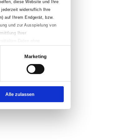
helfen, diese Website und Ihre
jederzeit widerruflich Ihre
n) auf Ihrem Endgerät, bzw.
erung und zur Ausspielung von
mittlung Ihrer
mittelten Daten ohne
Falls Sie auf den Button
Marketing
n, Ihre individuellen
äferenzen jederzeit anpassen
te aufrufen. Weitere
Alle zulassen