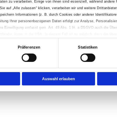
aten zu verarbeiten. Einige von ihnen sind essenziell, während andere 
 auf „Alle zulassen“ klicken, verarbeiten wir und weitere Drittanbieter 
ichern Informationen (z. B. durch Cookies oder anderer Identifikatore
Alle Angaben ohne Gewähr!
beitung Ihrer personenbezogenen Daten erfolgt zur Analyse, Personalisi
Impressum
Datenschutz
re Einwilligung umfasst gem. Art. 49 Abs. 1 lit. a DSGVO auch die Über
tländer, bspw. in die USA. In diesem Fall ist es möglich, dass die über
kale Behörden innerhalb des jeweiligen Drittlandes verarbeitet werden. 
Präferenzen
Statistiken
weitere Details zur Verarbeitung Ihrer personenbezogenen Daten einsehe
nwilligungspflichte Verarbeitungsvorgänge ablehnen. Sie können Ihre Pr
en, indem Sie die Datenschutzeinstellungen unten links auf dieser Websi
erer Datenschutzerklärung oder im Banner unter „Details“.
Auswahl erlauben