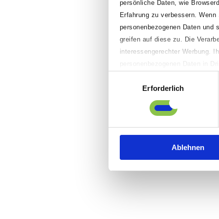
persönliche Daten, wie Browserd
Erfahrung zu verbessern. Wenn Sie
personenbezogenen Daten und spe
greifen auf diese zu. Die Verar
interessengerechter Werbung. Ih
personenbezogenen Daten in Drit
richterlichen Beschluss durch lo
Einwilligungsauswahl
Erforderlich
„Anpassen“ klicken, können Sie 
Präferenzen einstellen sowie ei
sowie Ihre Einwilligung widerruf
Informationen finden Sie in uns
Ablehnen