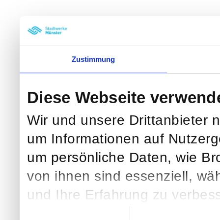
Zustimmung
Diese Webseite verwend
Wir und unsere Drittanbieter 
um Informationen auf Nutzerg
um persönliche Daten, wie Br
von ihnen sind essenziell, wä
und Ihre Erfahrung zu verbess
klicken, verarbeiten wir und we
Einwilligungsauswahl