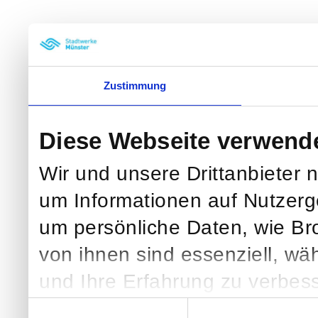
Zustimmung
Diese Webseite verwend
Wir und unsere Drittanbieter 
um Informationen auf Nutzerg
um persönliche Daten, wie Br
von ihnen sind essenziell, wä
und Ihre Erfahrung zu verbess
klicken, verarbeiten wir und we
Einwilligungsauswahl