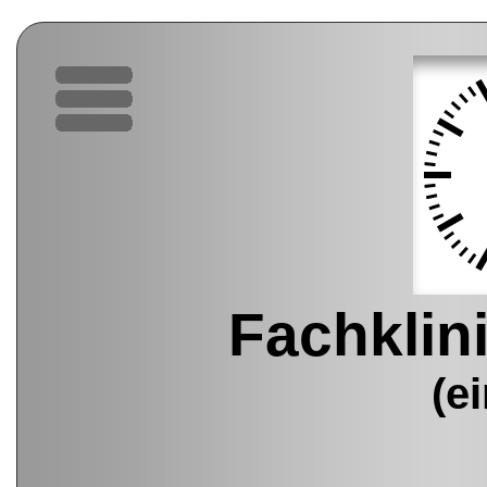
Fachklin
(e