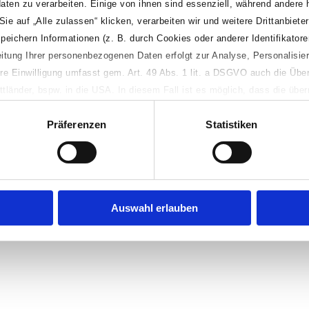
aten zu verarbeiten. Einige von ihnen sind essenziell, während andere 
 auf „Alle zulassen“ klicken, verarbeiten wir und weitere Drittanbieter 
ichern Informationen (z. B. durch Cookies oder anderer Identifikatore
Alle Angaben ohne Gewähr!
beitung Ihrer personenbezogenen Daten erfolgt zur Analyse, Personalisi
Impressum
Datenschutz
re Einwilligung umfasst gem. Art. 49 Abs. 1 lit. a DSGVO auch die Über
tländer, bspw. in die USA. In diesem Fall ist es möglich, dass die über
kale Behörden innerhalb des jeweiligen Drittlandes verarbeitet werden. 
Präferenzen
Statistiken
weitere Details zur Verarbeitung Ihrer personenbezogenen Daten einsehe
nwilligungspflichte Verarbeitungsvorgänge ablehnen. Sie können Ihre Pr
en, indem Sie die Datenschutzeinstellungen unten links auf dieser Websi
erer Datenschutzerklärung oder im Banner unter „Details“.
Auswahl erlauben