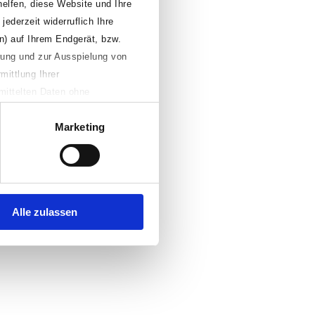
helfen, diese Website und Ihre
jederzeit widerruflich Ihre
n) auf Ihrem Endgerät, bzw.
erung und zur Ausspielung von
mittlung Ihrer
mittelten Daten ohne
Falls Sie auf den Button
Marketing
n, Ihre individuellen
äferenzen jederzeit anpassen
te aufrufen. Weitere
Alle zulassen