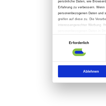
persönliche Daten, wie Browserd
Erfahrung zu verbessern. Wenn Sie
personenbezogenen Daten und spe
greifen auf diese zu. Die Verar
interessengerechter Werbung. Ih
personenbezogenen Daten in Drit
richterlichen Beschluss durch lo
Einwilligungsauswahl
Erforderlich
„Anpassen“ klicken, können Sie 
Präferenzen einstellen sowie ei
sowie Ihre Einwilligung widerruf
Informationen finden Sie in uns
Ablehnen