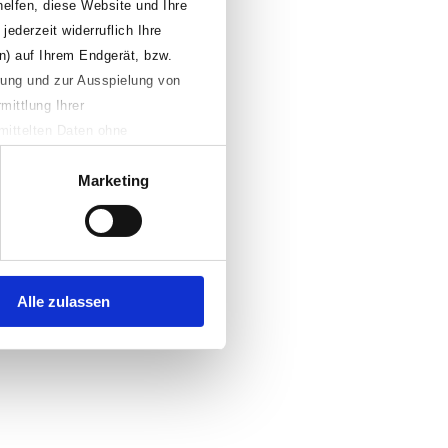
helfen, diese Website und Ihre
jederzeit widerruflich Ihre
n) auf Ihrem Endgerät, bzw.
erung und zur Ausspielung von
mittlung Ihrer
mittelten Daten ohne
Falls Sie auf den Button
Marketing
n, Ihre individuellen
äferenzen jederzeit anpassen
te aufrufen. Weitere
Alle zulassen