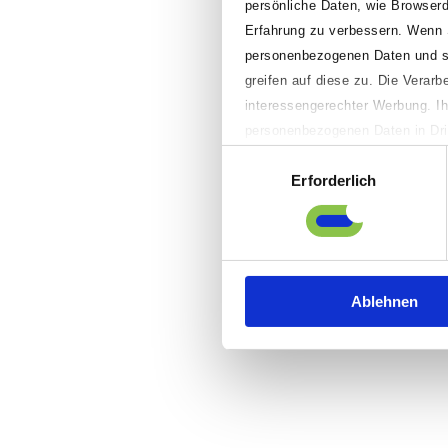
persönliche Daten, wie Browserd
Erfahrung zu verbessern. Wenn Sie
personenbezogenen Daten und spe
greifen auf diese zu. Die Verar
interessengerechter Werbung. Ih
personenbezogenen Daten in Drit
richterlichen Beschluss durch lo
Einwilligungsauswahl
Erforderlich
„Anpassen“ klicken, können Sie 
Präferenzen einstellen sowie ei
sowie Ihre Einwilligung widerruf
Informationen finden Sie in uns
Ablehnen