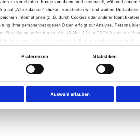
R73
Münster Hauptbahnhof D
38 Min
aten zu verarbeiten. Einige von ihnen sind essenziell, während andere 
 auf „Alle zulassen“ klicken, verarbeiten wir und weitere Drittanbieter 
ichern Informationen (z. B. durch Cookies oder anderer Identifikatore
beitung Ihrer personenbezogenen Daten erfolgt zur Analyse, Personalisi
re Einwilligung umfasst gem. Art. 49 Abs. 1 lit. a DSGVO auch die Über
tländer, bspw. in die USA. In diesem Fall ist es möglich, dass die über
kale Behörden innerhalb des jeweiligen Drittlandes verarbeitet werden. 
Präferenzen
Statistiken
weitere Details zur Verarbeitung Ihrer personenbezogenen Daten einsehe
nwilligungspflichte Verarbeitungsvorgänge ablehnen. Sie können Ihre Pr
Alle Angaben ohne Gewähr!
en, indem Sie die Datenschutzeinstellungen unten links auf dieser Websi
Impressum
Datenschutz
erer Datenschutzerklärung oder im Banner unter „Details“.
Auswahl erlauben